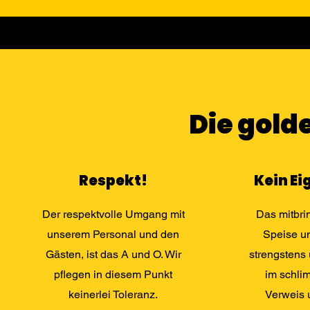
Die gold
Respekt!
Kein Ei
Der respektvolle Umgang mit
Das mitbri
unserem Personal und den
Speise un
Gästen, ist das A und O. Wir
strengstens 
pflegen in diesem Punkt
im schli
keinerlei Toleranz.
Verweis 