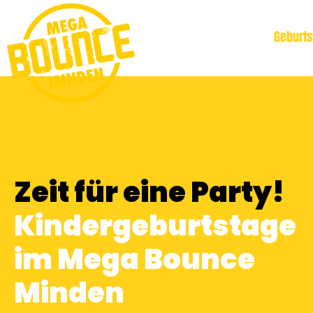
Home
Tickets
Geburts
Zeit für eine Party!
Kindergeburtstage
im Mega Bounce
Minden