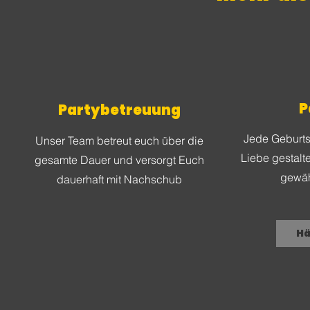
P
Partybetreuung
Jede Geburtst
Unser Team betreut euch über die
Liebe gestalte
gesamte Dauer und versorgt Euch
gewäh
dauerhaft mit Nachschub
Hä